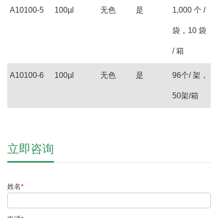
A10100-5
100µl
无色
是
1,000 个 /
袋，10 袋
/ 箱
A10100-6
100µl
无色
是
96个/ 架，
50架/箱
立即咨询
姓名
*